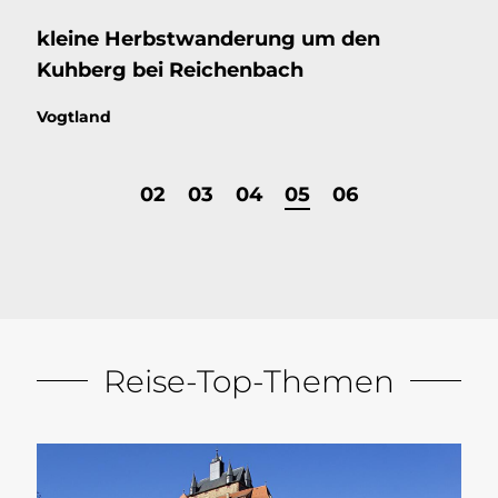
kleine Herbstwanderung um den
Kuhberg bei Reichenbach
Thema:
Vogtland
Seite
Seite
Seite
Aktive
Seite
Seite
02
03
04
05
06
Seite
ist:
Reise-Top-Themen