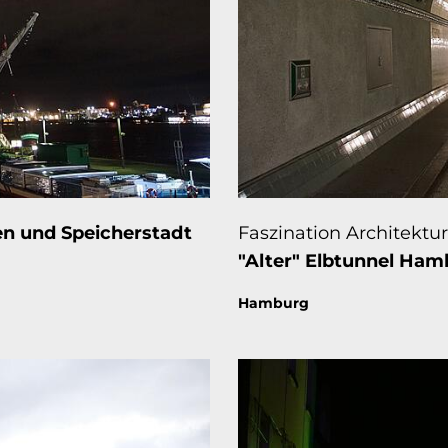
n und Speicherstadt
Faszination Architektur
"Alter" Elbtunnel Ha
Thema:
Hamburg