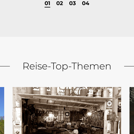
Aktive
Seite
Seite
Seite
Seite
01
02
03
04
Seite
ist:
Reise-Top-Themen